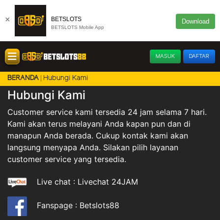
×
BETSLOTS
Download
BETSLOTS Mobile App
MASUK
DAFTAR
Hubungi Kami
BERANDA
Hubungi Kami
Customer service kami tersedia 24 jam selama 7 hari.
Kami akan terus melayani Anda kapan pun dan di
manapun Anda berada. Cukup kontak kami akan
langsung menyapa Anda. Silakan pilih layanan
customer service yang tersedia.
Live chat : Livechat 24JAM
Fanspage : Betslots88