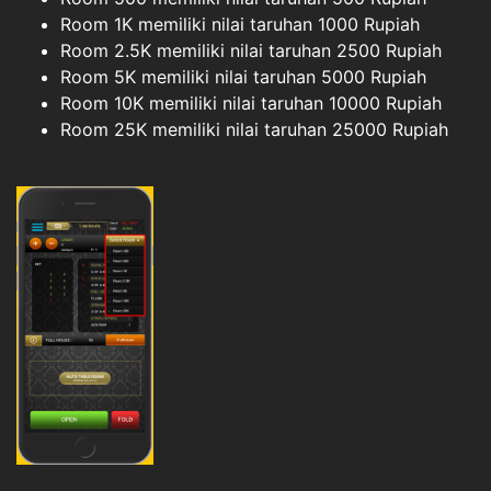
Room 1K memiliki nilai taruhan 1000 Rupiah
Room 2.5K memiliki nilai taruhan 2500 Rupiah
Room 5K memiliki nilai taruhan 5000 Rupiah
Room 10K memiliki nilai taruhan 10000 Rupiah
Room 25K memiliki nilai taruhan 25000 Rupiah