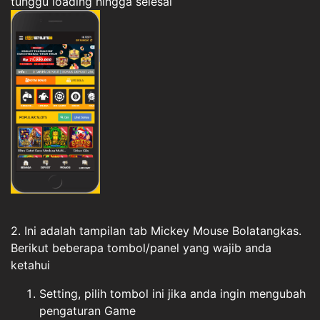
tunggu loading hingga selesai
2. Ini adalah tampilan tab Mickey Mouse Bolatangkas.
Berikut beberapa tombol/panel yang wajib anda
ketahui
Setting, pilih tombol ini jika anda ingin mengubah
pengaturan Game