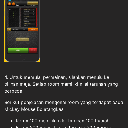
4. Untuk memulai permainan, silahkan menuju ke
pilihan meja. Setiap room memiliki nilai taruhan yang
berbeda
Berikut penjelasan mengenai room yang terdapat pada
Mickey Mouse Bolatangkas
Room 100 memiliki nilai taruhan 100 Rupiah
Room 500 memiliki nilai taruhan 500 Rupiah