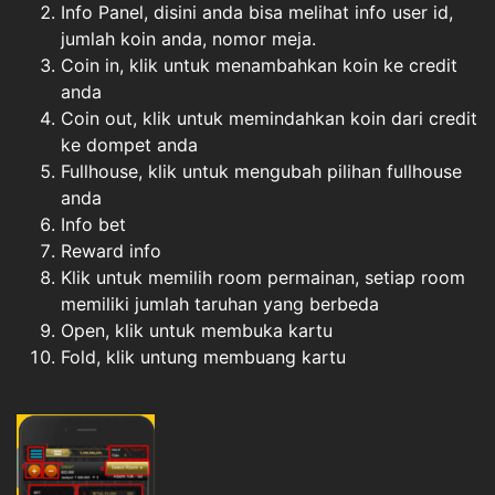
Info Panel, disini anda bisa melihat info user id,
jumlah koin anda, nomor meja.
Coin in, klik untuk menambahkan koin ke credit
anda
Coin out, klik untuk memindahkan koin dari credit
ke dompet anda
Fullhouse, klik untuk mengubah pilihan fullhouse
anda
Info bet
Reward info
Klik untuk memilih room permainan, setiap room
memiliki jumlah taruhan yang berbeda
Open, klik untuk membuka kartu
Fold, klik untung membuang kartu