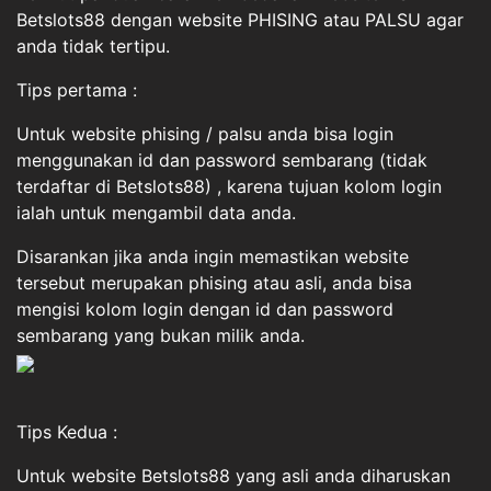
Betslots88 dengan website PHISING atau PALSU agar
anda tidak tertipu.
Tips pertama :
Untuk website phising / palsu anda bisa login
menggunakan id dan password sembarang (tidak
terdaftar di Betslots88) , karena tujuan kolom login
ialah untuk mengambil data anda.
Disarankan jika anda ingin memastikan website
tersebut merupakan phising atau asli, anda bisa
mengisi kolom login dengan id dan password
sembarang yang bukan milik anda.
Tips Kedua :
Untuk website Betslots88 yang asli anda diharuskan