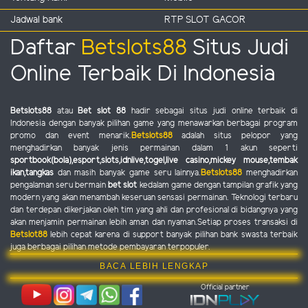
Jadwal bank
RTP SLOT GACOR
Daftar
Betslots88
Situs Judi
Online Terbaik Di Indonesia
Betslots88
atau
Bet slot 88
hadir sebagai situs judi online terbaik di
Indonesia dengan banyak pilihan game yang menawarkan berbagai program
promo dan event menarik.
Betslots88
adalah situs pelopor yang
menghadirkan banyak jenis permainan dalam 1 akun seperti
sportbook(bola),esport,slots,idnlive,togel,live casino,mickey mouse,tembak
ikan,tangkas
dan masih banyak game seru lainnya.
Betslots88
menghadirkan
pengalaman seru bermain
bet slot
kedalam game dengan tampilan grafik yang
modern yang akan menambah keseruan sensasi permainan. Teknologi terbaru
dan terdepan dikerjakan oleh tim yang ahli dan profesional di bidangnya yang
akan menjamin permainan lebih aman dan nyaman.Setiap proses transaksi di
Betslot88
lebih cepat karena di support banyak pilihan bank swasta terbaik
juga berbagai pilihan metode pembayaran terpopuler.
BACA LEBIH LENGKAP
Official partner