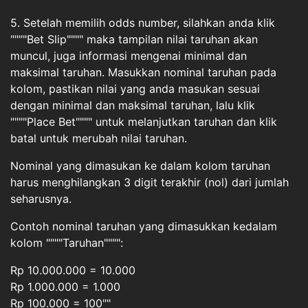
5. Setelah memilih odds number, silahkan anda klik
""""Bet Slip"""" maka tampilan nilai taruhan akan
muncul, juga informasi mengenai minimal dan
maksimal taruhan. Masukkan nominal taruhan pada
kolom, pastikan nilai yang anda masukan sesuai
dengan minimal dan maksimal taruhan, lalu klik
""""Place Bet"""" untuk melanjutkan taruhan dan klik
batal untuk merubah nilai taruhan.
Nominal yang dimasukan ke dalam kolom taruhan
harus menghilangkan 3 digit terakhir (nol) dari jumlah
seharusnya.
Contoh nominal taruhan yang dimasukkan kedalam
kolom """"Taruhan"""":
Rp 10.000.000 = 10.000
Rp 1.000.000 = 1.000
Rp 100.000 = 100""