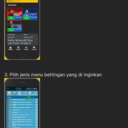
3. Pilih jenis menu bettingan yang di inginkan